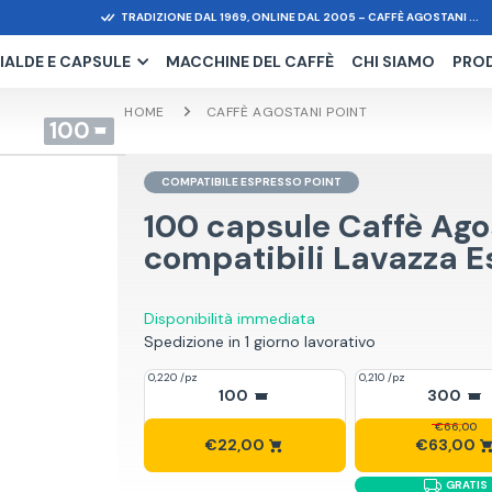
TRADIZIONE DAL 1969, ONLINE DAL 2005 – CAFFÈ AGOSTANI ...
IALDE E CAPSULE
MACCHINE DEL CAFFÈ
CHI SIAMO
PRO
HOME
CAFFÈ AGOSTANI POINT
100
COMPATIBILE ESPRESSO POINT
100 capsule Caffè Ag
compatibili Lavazza E
Disponibilità immediata
Spedizione in 1 giorno lavorativo
0,220 /pz
0,210 /pz
100
300
€66,00
€22,00
€63,00
GRATIS