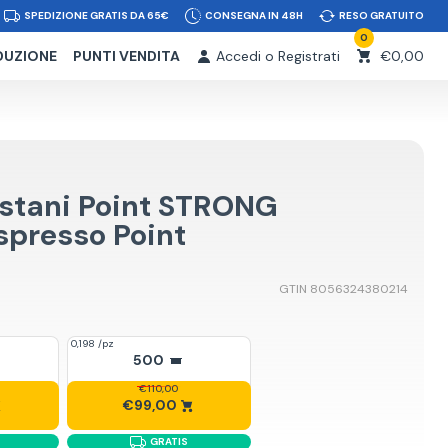
SPEDIZIONE GRATIS DA 65€
CONSEGNA IN 48H
RESO GRATUITO
0
DUZIONE
PUNTI VENDITA
Accedi o Registrati
€0,00
ostani Point STRONG
spresso Point
GTIN 8056324380214
0,198 /pz
500
€110,00
€99,00
GRATIS