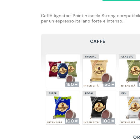
Caffè Agostani Point miscela Strong compatibile
per un espresso italiano forte e intenso.
CAFFÈ
SPECIAL
CLASSIC
8
9
150
50
INTENSITÀ
INTENSITÀ
SUPER
REGAL
DEK
8
7
6
100
100
INTENSITÀ
INTENSITÀ
INTENSITÀ
OR