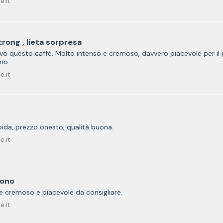
e.it
rong , lieta sorpresa
o questo caffè. Molto intenso e cremoso, davvero piacevole per il 
imo
e.it
ida, prezzo onesto, qualità buona.
e.it
uono
fe cremoso e piacevole da consigliare.
e.it