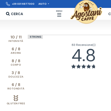
+39 031 6877300
AIUTO
MENU
CERCA
C
10 / 11
STRONG
INTENSITÀ
83 Recensione(i)
4.8
6 / 8
AROMA
8 / 8
CORPO
3 / 8
DOLCEZZA
6 / 8
ROTONDITÀ
GLUTEN FREE