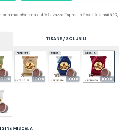
 con macchine da caffè Lavazza Espresso Point. Intensità 10,
TISANE / SOLUBILI
PREMIUM
EXTRA
STRONG
8
10
10
100
100
100
100
INTENSITÀ
INTENSITÀ
INTENSITÀ
IGINE MISCELA