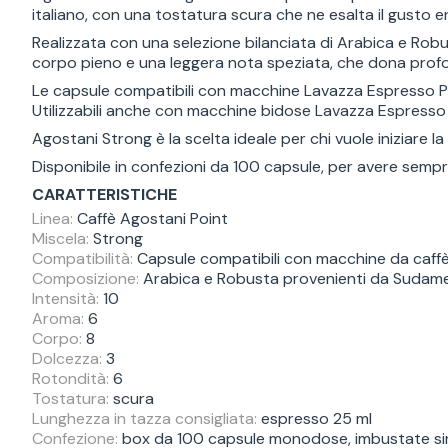
italiano, con una tostatura scura che ne esalta il gusto 
Realizzata con una selezione bilanciata di Arabica e Robus
corpo pieno e una leggera nota speziata, che dona profon
Le capsule compatibili con macchine Lavazza Espresso Poi
Utilizzabili anche con macchine bidose Lavazza Espresso e
Agostani Strong è la scelta ideale per chi vuole iniziare l
Disponibile in confezioni da 100 capsule, per avere sempr
CARATTERISTICHE
Linea:
Caffè Agostani Point
Miscela:
Strong
Compatibilità:
Capsule compatibili con macchine da caff
Composizione:
Arabica e Robusta provenienti da Sudamer
Intensità:
10
Aroma:
6
Corpo:
8
Dolcezza:
3
Rotondità:
6
Tostatura:
scura
Lunghezza in tazza consigliata:
espresso 25 ml
Confezione:
box da 100 capsule monodose, imbustate sin