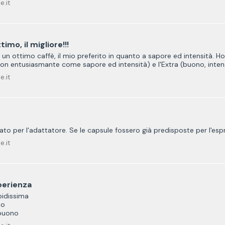
e.it
mo, il migliore!!!
n ottimo caffè, il mio preferito in quanto a sapore ed intensità. Ho 
n entusiasmante come sapore ed intensità) e l'Extra (buono, intenso
e.it
to per l'adattatore. Se le capsule fossero già predisposte per l'es
e.it
perienza
idissima
lo
 buono