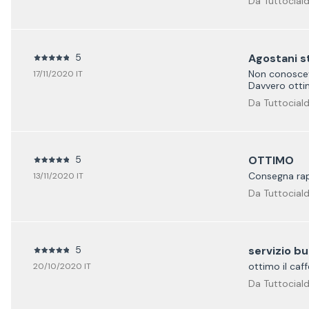
Da Tuttociald
5
Agostani st
Non conoscev
17/11/2020 IT
Davvero ott
Da Tuttociald
5
OTTIMO
Consegna rap
13/11/2020 IT
Da Tuttociald
5
servizio b
ottimo il caf
20/10/2020 IT
Da Tuttociald