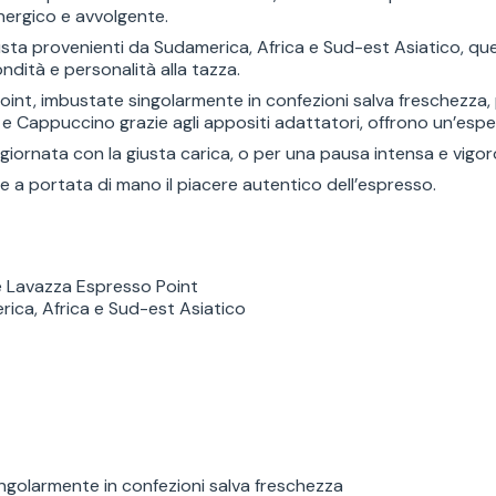
energico e avvolgente.
ta provenienti da Sudamerica, Africa e Sud-est Asiatico, questa
dità e personalità alla tazza.
nt, imbustate singolarmente in confezioni salva freschezza, p
 Cappuccino grazie agli appositi adattatori, offrono un’esper
a giornata con la giusta carica, o per una pausa intensa e vigor
e a portata di mano il piacere autentico dell’espresso.
è Lavazza Espresso Point
ica, Africa e Sud-est Asiatico
golarmente in confezioni salva freschezza