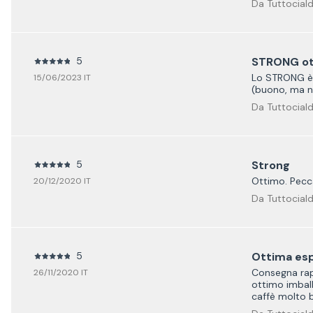
Da Tuttociald
5
STRONG otti
Lo STRONG è u
15/06/2023 IT
(buono, ma no
Da Tuttociald
5
Strong
Ottimo. Pecca
20/12/2020 IT
Da Tuttociald
5
Ottima es
Consegna rap
26/11/2020 IT
ottimo imbal
caffè molto