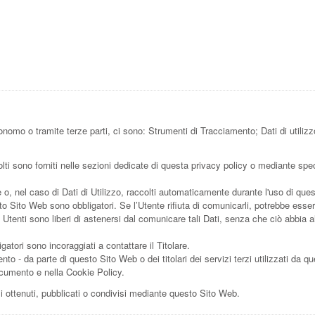
omo o tramite terze parti, ci sono: Strumenti di Tracciamento; Dati di utilizzo;
ti sono forniti nelle sezioni dedicate di questa privacy policy o mediante specif
e o, nel caso di Dati di Utilizzo, raccolti automaticamente durante l'uso di que
to Sito Web sono obbligatori. Se l’Utente rifiuta di comunicarli, potrebbe esse
i Utenti sono liberi di astenersi dal comunicare tali Dati, senza che ciò abbia 
atori sono incoraggiati a contattare il Titolare.
nto - da parte di questo Sito Web o dei titolari dei servizi terzi utilizzati da qu
 documento e nella Cookie Policy.
zi ottenuti, pubblicati o condivisi mediante questo Sito Web.