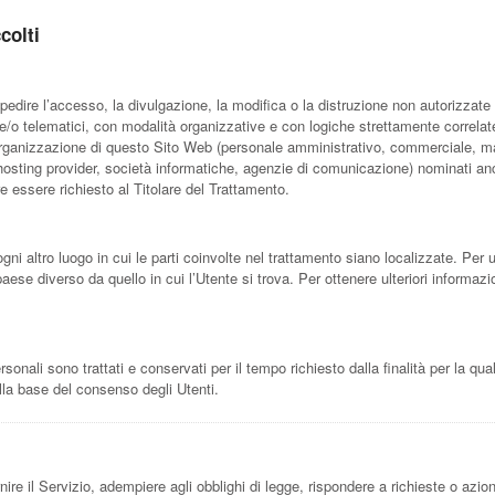
colti
pedire l’accesso, la divulgazione, la modifica o la distruzione non autorizzate 
/o telematici, con modalità organizzative e con logiche strettamente correlate al
l’organizzazione di questo Sito Web (personale amministrativo, commerciale, ma
tali, hosting provider, società informatiche, agenzie di comunicazione) nominati
e essere richiesto al Titolare del Trattamento.
gni altro luogo in cui le parti coinvolte nel trattamento siano localizzate. Per ul
paese diverso da quello in cui l’Utente si trova. Per ottenere ulteriori informazi
nali sono trattati e conservati per il tempo richiesto dalla finalità per la qua
ulla base del consenso degli Utenti.
nire il Servizio, adempiere agli obblighi di legge, rispondere a richieste o azioni 