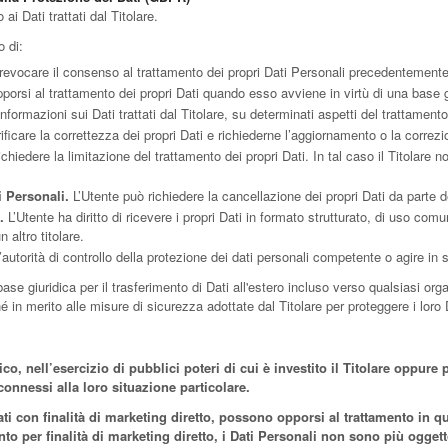
ai Dati trattati dal Titolare.
o di:
revocare il consenso al trattamento dei propri Dati Personali precedentement
porsi al trattamento dei propri Dati quando esso avviene in virtù di una base 
nformazioni sui Dati trattati dal Titolare, su determinati aspetti del trattamento
ficare la correttezza dei propri Dati e richiederne l’aggiornamento o la correzi
chiedere la limitazione del trattamento dei propri Dati. In tal caso il Titolare n
i Personali.
L’Utente può richiedere la cancellazione dei propri Dati da parte de
.
L’Utente ha diritto di ricevere i propri Dati in formato strutturato, di uso co
 altro titolare.
autorità di controllo della protezione dei dati personali competente o agire in 
 base giuridica per il trasferimento di Dati all'estero incluso verso qualsiasi org
n merito alle misure di sicurezza adottate dal Titolare per proteggere i loro 
co, nell’esercizio di pubblici poteri di cui è investito il Titolare oppure 
connessi alla loro situazione particolare.
attati con finalità di marketing diretto, possono opporsi al trattamento i
 per finalità di marketing diretto, i Dati Personali non sono più oggetto d