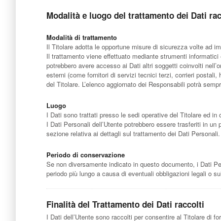
Modalità e luogo del trattamento dei Dati rac
Modalità di trattamento
Il Titolare adotta le opportune misure di sicurezza volte ad im
Il trattamento viene effettuato mediante strumenti informatici e
potrebbero avere accesso ai Dati altri soggetti coinvolti nel
esterni (come fornitori di servizi tecnici terzi, corrieri pos
del Titolare. L’elenco aggiornato dei Responsabili potrà sempr
Luogo
I Dati sono trattati presso le sedi operative del Titolare ed in o
I Dati Personali dell’Utente potrebbero essere trasferiti in un 
sezione relativa ai dettagli sul trattamento dei Dati Personali.
Periodo di conservazione
Se non diversamente indicato in questo documento, i Dati Perso
periodo più lungo a causa di eventuali obbligazioni legali o s
Finalità del Trattamento dei Dati raccolti
I Dati dell’Utente sono raccolti per consentire al Titolare di for