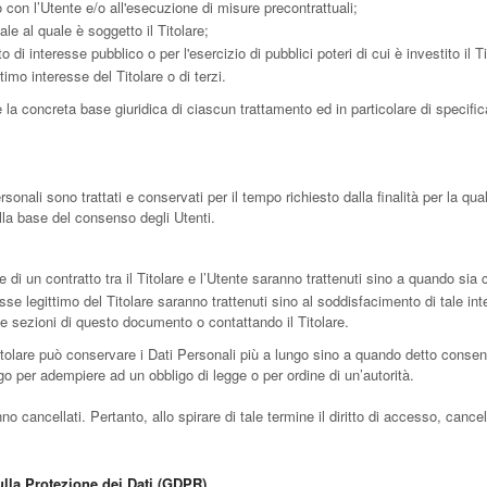
 con l’Utente e/o all'esecuzione di misure precontrattuali;
le al quale è soggetto il Titolare;
di interesse pubblico o per l'esercizio di pubblici poteri di cui è investito il Ti
imo interesse del Titolare o di terzi.
 la concreta base giuridica di ciascun trattamento ed in particolare di specific
nali sono trattati e conservati per il tempo richiesto dalla finalità per la qua
ulla base del consenso degli Utenti.
ne di un contratto tra il Titolare e l’Utente saranno trattenuti sino a quando sia
eresse legittimo del Titolare saranno trattenuti sino al soddisfacimento di tale in
tive sezioni di questo documento o contattando il Titolare.
itolare può conservare i Dati Personali più a lungo sino a quando detto consen
go per adempiere ad un obbligo di legge o per ordine di un’autorità.
cancellati. Pertanto, allo spirare di tale termine il diritto di accesso, cancellaz
ulla Protezione dei Dati (GDPR)