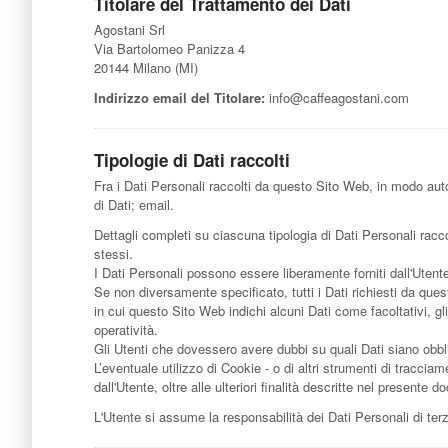
Titolare del Trattamento dei Dati
Agostani Srl
Via Bartolomeo Panizza 4
20144 Milano (MI)
Indirizzo email del Titolare:
info@caffeagostani.com
Tipologie di Dati raccolti
Fra i Dati Personali raccolti da questo Sito Web, in modo auton
di Dati; email.
Dettagli completi su ciascuna tipologia di Dati Personali raccol
stessi.
I Dati Personali possono essere liberamente forniti dall'Utent
Se non diversamente specificato, tutti i Dati richiesti da ques
in cui questo Sito Web indichi alcuni Dati come facoltativi, gl
operatività.
Gli Utenti che dovessero avere dubbi su quali Dati siano obblig
L’eventuale utilizzo di Cookie - o di altri strumenti di tracciame
dall'Utente, oltre alle ulteriori finalità descritte nel presente
L'Utente si assume la responsabilità dei Dati Personali di ter