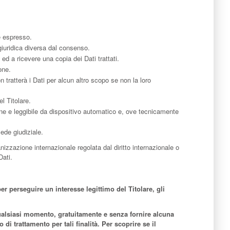
e espresso.
giuridica diversa dal consenso.
 ed a ricevere una copia dei Dati trattati.
one.
on tratterà i Dati per alcun altro scopo se non la loro
l Titolare.
mune e leggibile da dispositivo automatico e, ove tecnicamente
sede giudiziale.
anizzazione internazionale regolata dal diritto internazionale o
Dati.
per perseguire un interesse legittimo del Titolare, gli
n qualsiasi momento, gratuitamente e senza fornire alcuna
i trattamento per tali finalità. Per scoprire se il