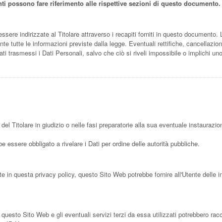
Utenti possono fare riferimento alle rispettive sezioni di questo documento.
essere indirizzate al Titolare attraverso i recapiti forniti in questo documento. 
te tutte le informazioni previste dalla legge. Eventuali rettifiche, cancellazio
ati trasmessi i Dati Personali, salvo che ciò si riveli impossibile o implichi un
del Titolare in giudizio o nelle fasi preparatorie alla sua eventuale instaurazio
e essere obbligato a rivelare i Dati per ordine delle autorità pubbliche.
te in questa privacy policy, questo Sito Web potrebbe fornire all'Utente delle i
esto Sito Web e gli eventuali servizi terzi da essa utilizzati potrebbero raccog