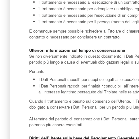
il trattamento è necessario all'esecuzione di un contratto
il trattamento è necessario per adempiere un obbligo lega
il trattamento è necessario per l'esecuzione di un compito 
il trattamento è necessario per il perseguimento del legitt
È comunque sempre possibile richiedere al Titolare di chiarire
contratto o necessario per concludere un contratto.
Ulteriori informazioni sul tempo di conservazione
Se non diversamente indicato in questo documento, i Dati Perso
periodo più lungo a causa di eventuali obbligazioni legali o s
Pertanto:
I Dati Personali raccolti per scopi collegati all’esecuzio
I Dati Personali raccolti per finalità riconducibili all’int
all’interesse legittimo perseguito dal Titolare nelle rela
Quando il trattamento è basato sul consenso dell’Utente, il T
obbligato a conservare i Dati Personali per un periodo più lun
Al termine del periodo di conservazione i Dati Personali saranno 
potranno più essere esercitati.
Diritti dell’Utente sulla base del Regolamento Generale s