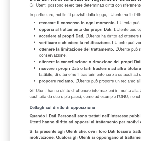
Gli Utenti possono esercitare determinati diritti con riferimento 
In particolare, nei limiti previsti dalla legge, l’Utente ha il diritt
revocare il consenso in ogni momento.
L’Utente può 
opporsi al trattamento dei propri Dati.
L’Utente può op
accedere ai propri Dati.
L’Utente ha diritto ad ottenere i
verificare e chiedere la rettificazione.
L’Utente può veri
ottenere la limitazione del trattamento.
L’Utente può ri
conservazione.
ottenere la cancellazione o rimozione dei propri Dat
ricevere i propri Dati o farli trasferire ad altro titolare
fattibile, di ottenerne il trasferimento senza ostacoli ad un
proporre reclamo.
L’Utente può proporre un reclamo all’
Gli Utenti hanno diritto di ottenere informazioni in merito alla
costituita da due o più paesi, come ad esempio l’ONU, nonché i
Dettagli sul diritto di opposizione
Quando i Dati Personali sono trattati nell’interesse pubbli
Utenti hanno diritto ad opporsi al trattamento per motivi 
Si fa presente agli Utenti che, ove i loro Dati fossero tr
motivazione. Qualora gli Utenti si oppongano al trattamento