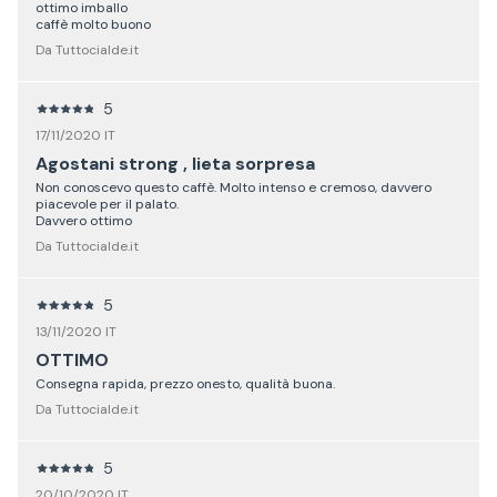
ottimo imballo
caffè molto buono
Da Tuttocialde.it
5
17/11/2020 IT
Agostani strong , lieta sorpresa
Non conoscevo questo caffè. Molto intenso e cremoso, davvero
piacevole per il palato.
Davvero ottimo
Da Tuttocialde.it
5
13/11/2020 IT
OTTIMO
Consegna rapida, prezzo onesto, qualità buona.
Da Tuttocialde.it
5
20/10/2020 IT