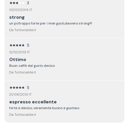
3
02/01/2014 IT
strong
un po'troppo forte per i miei gusti,davvero strong!!!
Da Tuttocialde.it
5
12/12/2013 IT
Ottimo
Buon caffè dal gusto deciso
Da Tuttocialde.it
5
21/08/2013 IT
espresso eccellente
forte e deciso, veramente buono e gustoso
Da Tuttocialde.it