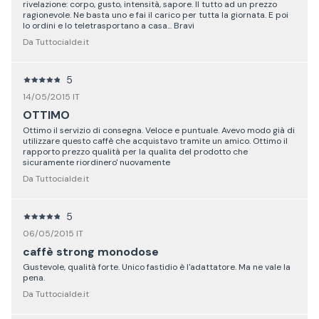
rivelazione: corpo, gusto, intensità, sapore. Il tutto ad un prezzo
ragionevole. Ne basta uno e fai il carico per tutta la giornata. E poi
lo ordini e lo teletrasportano a casa... Bravi
Da Tuttocialde.it
5
14/05/2015 IT
OTTIMO
Ottimo il servizio di consegna. Veloce e puntuale. Avevo modo già di
utilizzare questo caffè che acquistavo tramite un amico. Ottimo il
rapporto prezzo qualità per la qualita del prodotto che
sicuramente riordinero' nuovamente
Da Tuttocialde.it
5
06/05/2015 IT
caffè strong monodose
Gustevole, qualità forte. Unico fastidio è l'adattatore. Ma ne vale la
pena.
Da Tuttocialde.it