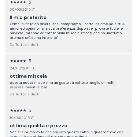
5
30/03/2015 IT
Il mio preferito
Ormai cliente da diversi anni compriamo il caffe' insieme ad altri 4
amici ed ognuno ha la sua preferenza, dopo aver provate tutte le
miscele , mi sono orientato sulla miscela strong, che ha un'ottimo
aroma e un'ottima intensita'.
Da Tuttocialde.it
5
24/03/2015 IT
ottima miscela
questa nuova miscela ha un gusto strepitoso meglio di molti
espressi bevuti al bar
Da Tuttocialde.it
5
10/03/2015 IT
ottima qualita e prezzo
Non è la prima volta che aquisto questo caffè in quanto trovo che
la qualità sia ottima e il prezzo super ottimo!