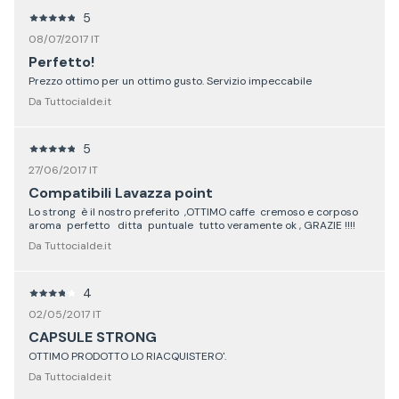
5
08/07/2017 IT
Perfetto!
Prezzo ottimo per un ottimo gusto. Servizio impeccabile
Da Tuttocialde.it
5
27/06/2017 IT
Compatibili Lavazza point
Lo strong è il nostro preferito ,OTTIMO caffe cremoso e corposo
aroma perfetto ditta puntuale tutto veramente ok , GRAZIE !!!!
Da Tuttocialde.it
4
02/05/2017 IT
CAPSULE STRONG
OTTIMO PRODOTTO LO RIACQUISTERO'.
Da Tuttocialde.it