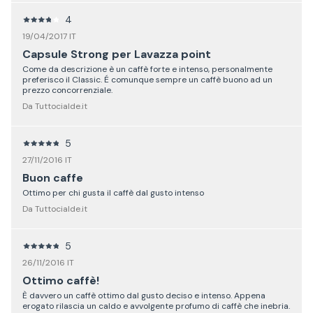
4
19/04/2017 IT
Capsule Strong per Lavazza point
Come da descrizione è un caffè forte e intenso, personalmente
preferisco il Classic. É comunque sempre un caffè buono ad un
prezzo concorrenziale.
Da Tuttocialde.it
5
27/11/2016 IT
Buon caffe
Ottimo per chi gusta il caffè dal gusto intenso
Da Tuttocialde.it
5
26/11/2016 IT
Ottimo caffè!
È davvero un caffè ottimo dal gusto deciso e intenso. Appena
erogato rilascia un caldo e avvolgente profumo di caffè che inebria.