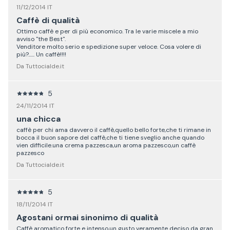
11/12/2014 IT
Caffè di qualità
Ottimo caffè e per di più economico. Tra le varie miscele a mio
avviso "the Best".
Venditore molto serio e spedizione super veloce. Cosa volere di
più?...... Un caffè!!!!
Da Tuttocialde.it
5
24/11/2014 IT
una chicca
caffè per chi ama davvero il caffè,quello bello forte,che ti rimane in
bocca il buon sapore del caffè,che ti tiene sveglio anche quando
vien difficile.una crema pazzesca,un aroma pazzesco,un caffè
pazzesco
Da Tuttocialde.it
5
18/11/2014 IT
Agostani ormai sinonimo di qualità
Caffè aromatico forte e intenso,un gusto veramente deciso da gran