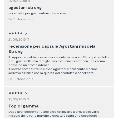
02/08/2015 IT
agostani strong
eccellente per gusto intensità e aroma
Da Tuttocialde.it
5
21/05/2015 IT
recensione per capsule Agostani miscela
Strong
Il rapporto qualità prezzo è eccellente, la miscela Strong è perfetta
per i gusti della mia famiglia, molto buono il caffè con una crema
densa ed un aroma intenso.
Il prezzo come tutte le cialde Agostani è contenuto e come
scrivevo all'inizio con la qualità del prodotto è eccellente!
Da Tuttocialde.it
5
21/05/2015 IT
Top di gamma...
Dopo aver scoperto Tuttocialde ho iniziato a provare le varie
miscele delle varie marche e questa è stata una eccellente