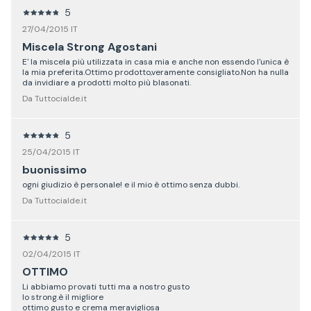
5
27/04/2015 IT
Miscela Strong Agostani
E' la miscela più utilizzata in casa mia e anche non essendo l'unica è
la mia preferita.Ottimo prodotto,veramente consigliato.Non ha nulla
da invidiare a prodotti molto più blasonati.
Da Tuttocialde.it
5
25/04/2015 IT
buonissimo
ogni giudizio è personale! e il mio è ottimo senza dubbi.
Da Tuttocialde.it
5
02/04/2015 IT
OTTIMO
Li abbiamo provati tutti ma a nostro gusto
lo strong.è il migliore
ottimo gusto e crema meravigliosa