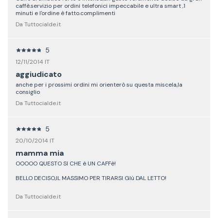
caffè.servizio per ordini telefonici impeccabile e ultra smart ,1
minuti e l'ordine è fatto.complimenti
Da Tuttocialde.it
5
12/11/2014 IT
aggiudicato
anche per i prossimi ordini mi orienterò su questa miscela,la
consiglio
Da Tuttocialde.it
5
20/10/2014 IT
mamma mia
OOOOO QUESTO SI CHE è UN CAFFè!
BELLO DECISO,IL MASSIMO PER TIRARSI GIù DAL LETTO!
Da Tuttocialde.it