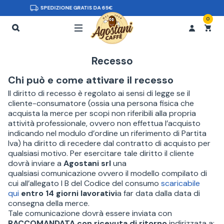
CONSEGNA IN 48H
0
Recesso
Chi può e come attivare il recesso
Il diritto di recesso è regolato ai sensi di legge se il
cliente-consumatore (ossia una persona fisica che
acquista la merce per scopi non riferibili alla propria
attività professionale, ovvero non effettua l’acquisto
indicando nel modulo d’ordine un riferimento di Partita
Iva) ha diritto di recedere dal contratto di acquisto per
qualsiasi motivo. Per esercitare tale diritto il cliente
dovrà inviare a
Agostani srl
una
qualsiasi
comunicazione ovvero il modello compilato di
cui all’allegato I B del Codice del consumo
scaricabile
qui
entro 14 giorni lavorativi
a far data dalla data di
consegna della merce.
Tale comunicazione dovrà essere inviata con
RACCOMANDATA con ricevuta di ritorno
indirizzata a: