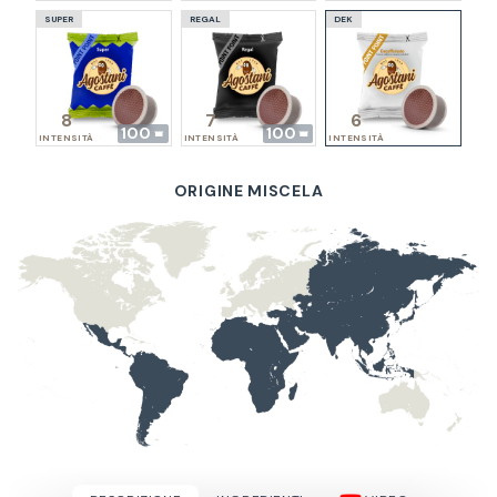
SUPER
REGAL
DEK
8
7
6
100
100
INTENSITÀ
INTENSITÀ
INTENSITÀ
ORIGINE MISCELA