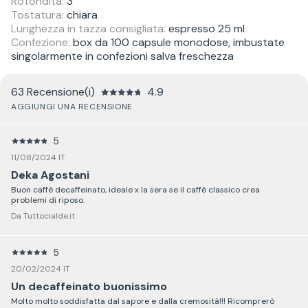
Rotondità:
3
Tostatura:
chiara
Lunghezza in tazza consigliata:
espresso 25 ml
Confezione:
box da 100 capsule monodose, imbustate
singolarmente in confezioni salva freschezza
63 Recensione(i)
4.9
AGGIUNGI UNA RECENSIONE
5
11/08/2024 IT
Deka Agostani
Buon caffè decaffeinato, ideale x la sera se il caffè classico crea
problemi di riposo.
Da Tuttocialde.it
5
20/02/2024 IT
Un decaffeinato buonissimo
Molto molto soddisfatta dal sapore e dalla cremosità!!! Ricomprerò