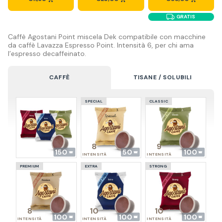
GRATIS
Caffè Agostani Point miscela Dek compatibile con macchine
da caffè Lavazza Espresso Point. Intensità 6, per chi ama
l’espresso decaffeinato.
CAFFÈ
TISANE / SOLUBILI
SPECIAL
CLASSIC
8
9
150
50
100
INTENSITÀ
INTENSITÀ
PREMIUM
EXTRA
STRONG
8
10
10
100
100
100
INTENSITÀ
INTENSITÀ
INTENSITÀ