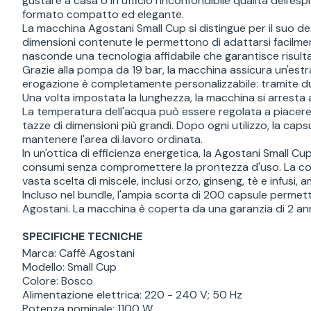
gustare a casa o in ufficio l'inconfondibile qualità dell
formato compatto ed elegante.
La macchina Agostani Small Cup si distingue per il suo de
dimensioni contenute le permettono di adattarsi facilmente 
nasconde una tecnologia affidabile che garantisce risulta
Grazie alla pompa da 19 bar, la macchina assicura un'estr
erogazione è completamente personalizzabile: tramite due
Una volta impostata la lunghezza, la macchina si arresta
La temperatura dell'acqua può essere regolata a piacere, p
tazze di dimensioni più grandi. Dopo ogni utilizzo, la c
mantenere l'area di lavoro ordinata.
In un'ottica di efficienza energetica, la Agostani Small 
consumi senza compromettere la prontezza d'uso. La comp
vasta scelta di miscele, inclusi orzo, ginseng, tè e infusi, 
Incluso nel bundle, l'ampia scorta di 200 capsule permette
Agostani. La macchina è coperta da una garanzia di 2 ann
SPECIFICHE TECNICHE
Marca: Caffè Agostani
Modello: Small Cup
Colore: Bosco
Alimentazione elettrica: 220 - 240 V; 50 Hz
Potenza nominale: 1100 W