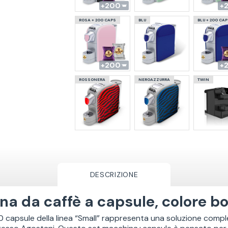
200
ROSA + 200 CAPS
BLU
BLU + 200 CA
200
ROSSONERA
NEROAZZURRA
TWIN
DESCRIZIONE
a da caffè a capsule, colore b
0 capsule della linea “Small” rappresenta una soluzione comp