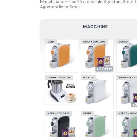
Macchina per il caffè a capsule Agostani Small 
Agostani linea Small.
MACCHINE
OCRA
OCRA + 200 CAPS
BOSCO
200
CAPPUCCINATORE
BIANCA
BIANCA + 200
NERA + 200 CAPS
VERDE
VERDE + 200 