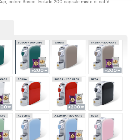
Cup, colore Bosco. Include 200 capsule miste di caffè
BOSCO + 200 CAPS
SABBIA
SABBIA + 200 CAPS
200
200
 CAPS
ROSSA
ROSSA + 200 CAPS
NERA
200
200
CAPS
AZZURRA
AZZURRA + 200 CAPS
ROSA