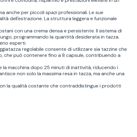
offrire comodità, risparmio e prestazioni elevate in un
a anche per piccoli spazi professionali. Le sue
lità dell'estrazione. La struttura leggera e funzionale
gostani con una crema densa e persistente. Il sistema di
 lungo, programmando la quantità desiderata in tazza.
eno esperti.
ggiatazza regolabile consente di utilizzare sia tazzine che
no, che può contenere fino a 8 capsule, contribuendo a
 la macchina dopo 25 minuti di inattività, riducendo i
antisce non solo la massima resa in tazza, ma anche una
 con la qualità costante che contraddistingue i prodotti