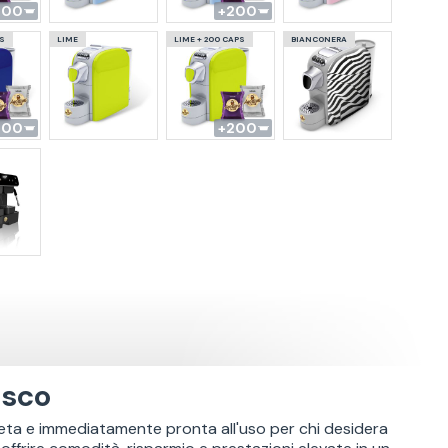
200
200
PS
LIME
LIME + 200 CAPS
BIANCONERA
200
200
osco
leta e immediatamente pronta all'uso per chi desidera