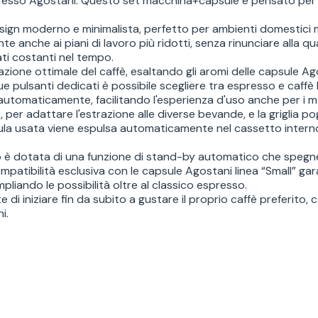
'espresso Agostani. Questo set macchina+capsule è pensato per 
sign moderno e minimalista, perfetto per ambienti domestici m
anche ai piani di lavoro più ridotti, senza rinunciare alla qua
ti costanti nel tempo.
azione ottimale del caffè, esaltando gli aromi delle capsule A
 pulsanti dedicati è possibile scegliere tra espresso e caffè
 automaticamente, facilitando l'esperienza d'uso anche per i m
er adattare l'estrazione alle diverse bevande, e la griglia po
apsula usata viene espulsa automaticamente nel cassetto inter
Cup è dotata di una funzione di stand-by automatico che spegne
atibilità esclusiva con le capsule Agostani linea “Small” gar
ampliando le possibilità oltre al classico espresso.
 di iniziare fin da subito a gustare il proprio caffè preferito,
i.