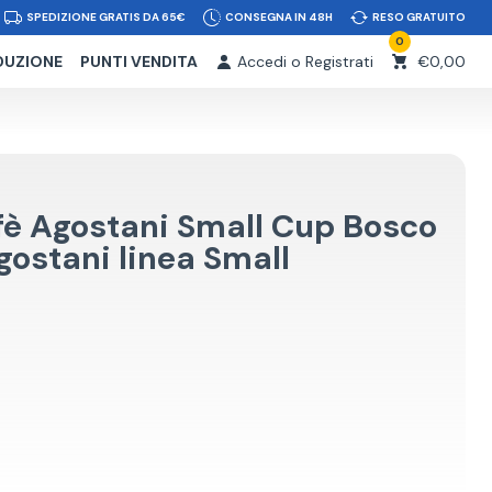
SPEDIZIONE GRATIS DA 65€
CONSEGNA IN 48H
RESO GRATUITO
0
DUZIONE
PUNTI VENDITA
Accedi o Registrati
€0,00
fè Agostani Small Cup Bosco
gostani linea Small