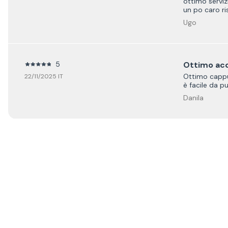
ottimo serviz
un po caro ri
Ugo
5
Ottimo ac
Ottimo cappuc
22/11/2025 IT
è facile da pul
Danila