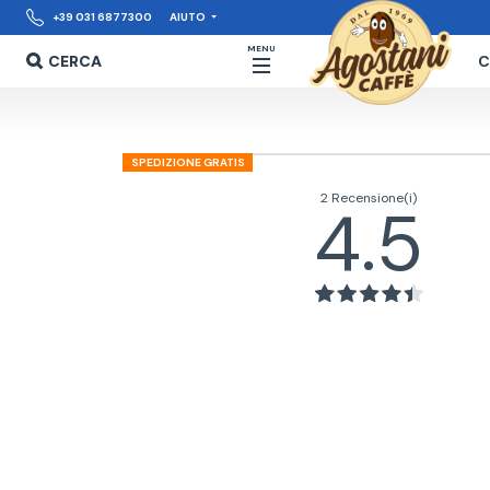
+39 031 6877300
AIUTO
MENU
CERCA
C
SPEDIZIONE GRATIS
2 Recensione(i)
4.5