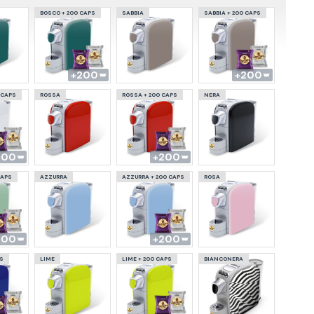
BOSCO + 200 CAPS
SABBIA
SABBIA + 200 CAPS
200
200
 CAPS
ROSSA
ROSSA + 200 CAPS
NERA
200
200
CAPS
AZZURRA
AZZURRA + 200 CAPS
ROSA
200
200
PS
LIME
LIME + 200 CAPS
BIANCONERA