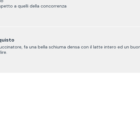
io
spetto a quelli della concorrenza
quisto
cinatore, fa una bella schiuma densa con il latte intero ed un buon c
ire.