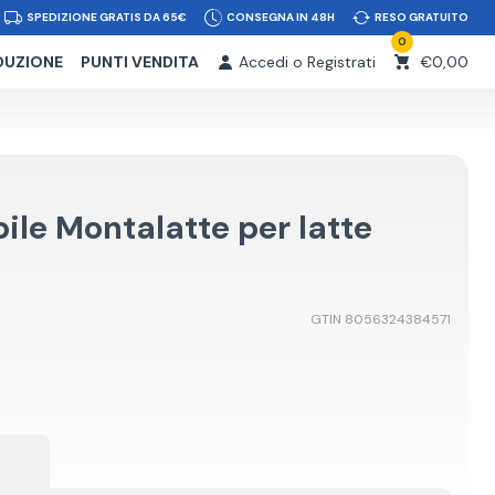
SPEDIZIONE GRATIS DA 65€
CONSEGNA IN 48H
RESO GRATUITO
0
DUZIONE
PUNTI VENDITA
Accedi o Registrati
€0,00
le Montalatte per latte
GTIN 8056324384571