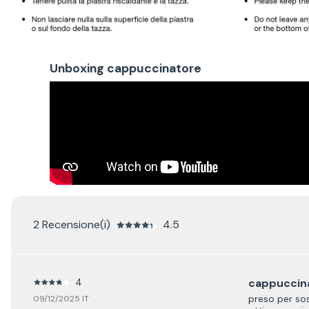
Unboxing cappuccinatore
2 Recensione(i)
4.5
4
cappuccin
preso per so
09/12/2025 IT