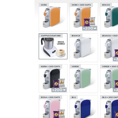
OCRA
OCRA + 200 CAPS
BOSCO
200
CAPPUCCINATORE
BIANCA
BIANCA + 200
NERA + 200 CAPS
VERDE
VERDE + 200 
200
ROSA + 200 CAPS
BLU
BLU + 200 CA