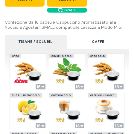
GRATIS
Confezione da 16 capsule Cappuccino Aromatizzato alla
Nocciola Agostani SMALL compatibile Lavazza a Modo Mio.
TISANE / SOLUBILI
CAFFÈ
ORZO
GINSENG GOLD
ORZO GOLD
16
16
16
THÈ AL LIMONE GOLD
CORTADO GOLD
CAPPUCCINO GOLD
16
16
16