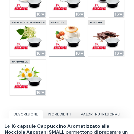
16
16
16
AROMATIZZATO SAMBUCA
NOCCIOLA
MINICIOK
16
16
16
CAMOMILLA
16
DESCRIZIONE
INGREDIENTI
VALORI NUTRIZIONALI
Le
16 capsule Cappuccino Aromatizzato alla
Nocciola Agostani SMALL
permettono di preparare un