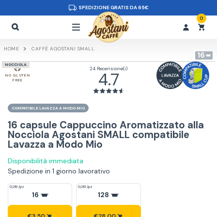
SPEDIZIONE GRATIS DA 65€
0
HOME
CAFFÈ AGOSTANI SMALL
16
NOCCIOLA
24 Recensione(i)
4.7
NO GLUTEN
FREE
COMPATIBILE LAVAZZA A MODO MIO
16 capsule Cappuccino Aromatizzato alla
Nocciola Agostani SMALL compatibile
Lavazza a Modo Mio
Disponibilità immediata
Spedizione in 1 giorno lavorativo
0,219 /pz
0,219 /pz
16
128
€3,50
€28,00