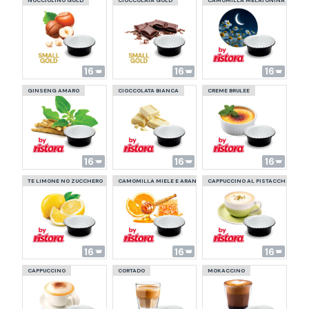
NOCCIOLINO GOLD
CIOCCOLATA GOLD
CAMOMILLA MELATONINA
16
16
16
GINSENG AMARO
CIOCCOLATA BIANCA
CREME BRULEE
16
16
16
TE LIMONE NO ZUCCHERO
CAMOMILLA MIELE E ARANCIA
CAPPUCCINO AL PISTACCHIO
16
16
16
CAPPUCCINO
CORTADO
MOKACCINO