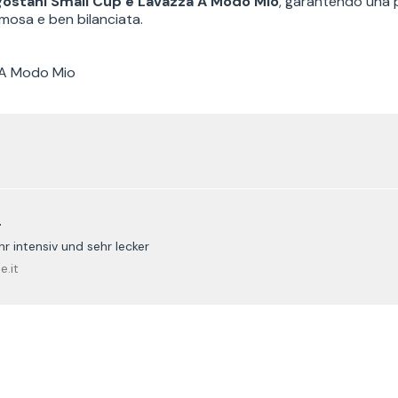
gostani Small Cup e Lavazza A Modo Mio
, garantendo una 
mosa e ben bilanciata.
 A Modo Mio
r
 intensiv und sehr lecker
e.it