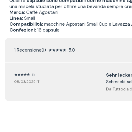
Queste
capsule sono compatibili con le macchine A
una miscela studiata per offrire una bevanda sempre cre
Marca:
Caffè Agostani
Linea:
Small
Compatibilità:
macchine Agostani Small Cup e Lavazza
Confezioni:
16 capsule
1 Recensione(i)
5.0
5
Sehr lecke
Schmeckt sehr
08/03/2025 IT
Da Tuttociald