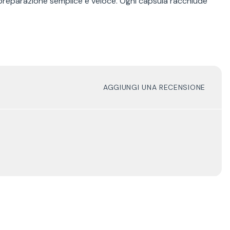
preparazione semplice e veloce. Ogni capsula racchiude
AGGIUNGI UNA RECENSIONE