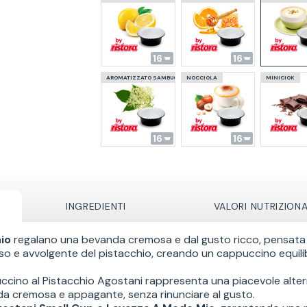
16
16
AROMATIZZATO SAMBUCA
NOCCIOLA
MINICIOK
16
16
INGREDIENTI
VALORI NUTRIZION
io
regalano una bevanda cremosa e dal gusto ricco, pensata 
ntenso e avvolgente del pistacchio, creando un cappuccino equi
cino al Pistacchio Agostani rappresenta una piacevole altern
da cremosa e appagante, senza rinunciare al gusto.