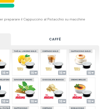
er preparare il Cappuccino al Pistacchio su macchine
CAFFÈ
THÈ AL LIMONE GOLD
CORTADO GOLD
CAPPUCCINO GOLD
16
16
16
16
MELATONINA
GINSENG AMARO
CIOCCOLATA BIANCA
CREME BRULEE
16
16
16
16
AL PISTACCHIO
CAPPUCCINO
CORTADO
MOKACCINO