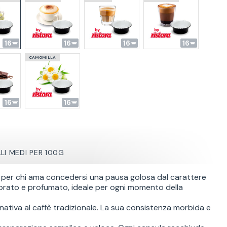
16
16
16
16
CAMOMILLA
16
16
ALI
MEDI PER 100G
per chi ama concedersi una pausa golosa dal carattere
librato e profumato, ideale per ogni momento della
ativa al caffè tradizionale. La sua consistenza morbida e