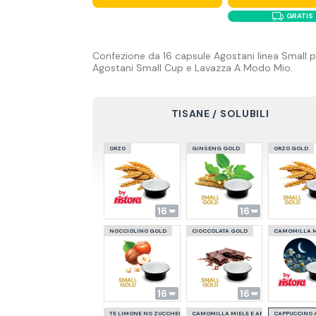
GRATIS
Confezione da 16 capsule Agostani linea Small p
Agostani Small Cup e Lavazza A Modo Mio.
TISANE / SOLUBILI
ORZO
GINSENG GOLD
ORZO GOLD
16
16
NOCCIOLINO GOLD
CIOCCOLATA GOLD
CAMOMILLA 
16
16
TE LIMONE NO ZUCCHERO
CAMOMILLA MIELE E ARANCIA
CAPPUCCINO 