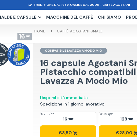
TRADIZIONE DAL 1969, ONLINE DAL 2005 – CAFFÈ AGOSTANI ...
IALDE E CAPSULE
MACCHINE DEL CAFFÈ
CHI SIAMO
PRO
HOME
CAFFÈ AGOSTANI SMALL
16
COMPATIBILE LAVAZZA A MODO MIO
16 capsule Agostani S
Pistacchio compatibil
Lavazza A Modo Mio
Disponibilità immediata
Spedizione in 1 giorno lavorativo
0,219 /pz
0,219 /pz
16
128
€3,50
€28,00