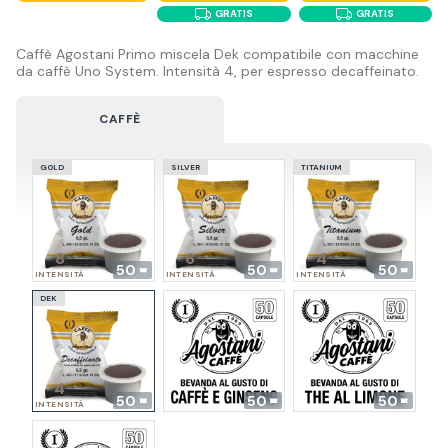
GRATIS
GRATIS
Caffè Agostani Primo miscela Dek compatibile con macchine
da caffè Uno System. Intensità 4, per espresso decaffeinato.
CAFFÈ
GOLD
SILVER
TITANIUM
8
6
4
50
50
50
INTENSITÀ
INTENSITÀ
INTENSITÀ
DEK
4
50
50
50
INTENSITÀ