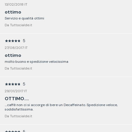
13/02/2018 IT
ottimo
Servizio e qualità ottimi
Da Tuttocialde.it
5
27/08/2017 IT
ottimo
molto buono e spedizione velocissima
Da Tuttocialde.it
5
29/01/2017 IT
OTTIMO....
....caffè non ci si accorge di bere un Decaffeinato. Spedizione veloce,
soddisfattissima.
Da Tuttocialde.it
5