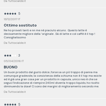
Da Tuttocialde.it
5
13/12/2017 IT
Ottimo sostituto
Ne ho provati tanti e nn me né piaciuto alcuno . Questo latte é
decisamente migliore della ‘originale . Sá di latte e col caffè è il top !
Consigliatissimo
Da Tuttocialde.it
3
05/04/2016 IT
BUONO
Un buon prodotto dal gusto dolce...forse sa un pò troppo di panna ma
comunque gradevole, la consistenza della schiuma non è il top ma esiste
ed è già una gran cosa per un prodotto in capsula...unico neo è che se
seguo l'indicazione di riempire 240ml diventa troppo liquido, ho risolto
diminuendo la dose! Ci sono dei margini di miglioramento secondo me.
Da Tuttocialde.it
5