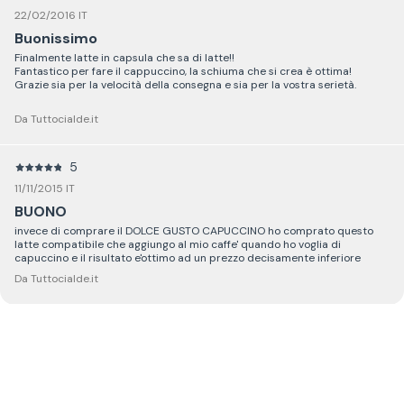
22/02/2016 IT
Buonissimo
Finalmente latte in capsula che sa di latte!!
Fantastico per fare il cappuccino, la schiuma che si crea è ottima!
Grazie sia per la velocità della consegna e sia per la vostra serietà.
Da Tuttocialde.it
5
11/11/2015 IT
BUONO
invece di comprare il DOLCE GUSTO CAPUCCINO ho comprato questo
latte compatibile che aggiungo al mio caffe' quando ho voglia di
capuccino e il risultato e'ottimo ad un prezzo decisamente inferiore
Da Tuttocialde.it