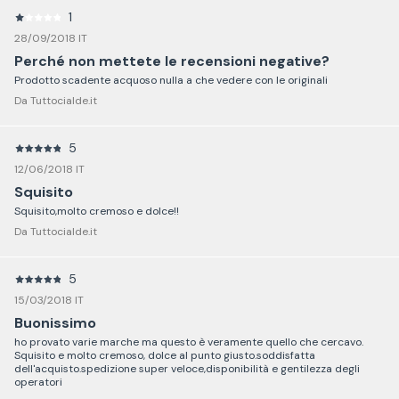
1
28/09/2018 IT
Perché non mettete le recensioni negative?
Prodotto scadente acquoso nulla a che vedere con le originali
Da Tuttocialde.it
5
12/06/2018 IT
Squisito
Squisito,molto cremoso e dolce!!
Da Tuttocialde.it
5
15/03/2018 IT
Buonissimo
ho provato varie marche ma questo è veramente quello che cercavo.
Squisito e molto cremoso, dolce al punto giusto.soddisfatta
dell'acquisto.spedizione super veloce,disponibilità e gentilezza degli
operatori