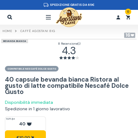
SPEDIZIONE GRATIS DA 65€
0
HOME
CAFFÈ AGOSTANI BIG
16
BEVANDA BIANCA
8 Recensione(i)
4.3
COMPATIBILE NESCAFÉ DOLCE GUSTO
40 capsule bevanda bianca Ristora al
gusto di latte compatibile Nescafé Dolce
Gusto
Disponibilità immediata
Spedizione in 1 giorno lavorativo
0,25 /pz
40
€10,00