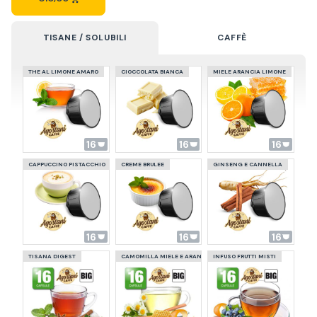
TISANE / SOLUBILI
CAFFÈ
THE AL LIMONE AMARO
CIOCCOLATA BIANCA
MIELE ARANCIA LIMONE
16
16
16
CAPPUCCINO PISTACCHIO
CREME BRULEE
GINSENG E CANNELLA
16
16
16
TISANA DIGEST
CAMOMILLA MIELE E ARANCIA
INFUSO FRUTTI MISTI