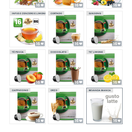
16
16
16
INFUSO ZENZERO E LIMONE
CORTADO
GINSENG
16
16
16
TÈ PESCA
CIOCCOLATO
TE' LIMONE
16
16
16
CAPPUCCINO
ORZO
BEVANDA BIANCA
16
16
16