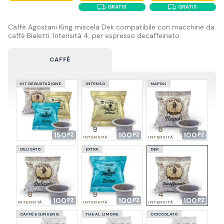
GRATIS
GRATIS
Caffè Agostani King miscela Dek compatibile con macchine da
caffè Bialetti. Intensità 4, per espresso decaffeinato.
CAFFÈ
KIT DEGUSTAZIONE
INTENSO
NAPOLI
9
8
150
100
100
INTENSITÀ
INTENSITÀ
DELICATO
EXTRA
DEK
8
9
4
100
100
100
INTENSITÀ
INTENSITÀ
INTENSITÀ
CAFFÈ E GINSENG
THE AL LIMONE
CIOCCOLATO