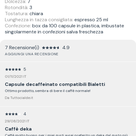
Dolcezza:
7
Rotondità:
3
Tostatura:
chiara
Lunghezza in tazza consigliata:
espresso 25 ml
Confezione:
box da 100 capsule in plastica, imbustate
singolarmente in confezioni salva freschezza
7 Recensione(i)
4.9
AGGIUNGI UNA RECENSIONE
5
01/11/2021 IT
Capsule decaffeinato compatibili Bialetti
Ottimo prodotto, sembra di bere il caffè normale!
Da Tuttocialde.it
4
29/08/2021 IT
Caffè deka
Caffè molto buono, per i miei gusti avrei preferito un deka dal gusto più