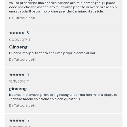
voluto prenderne una scatola perché alla mia compagna gli piace...
eeee ora che l'ho assaggiato mi chiamo pentito di avere preso solo
una scatola. Il prossimo ordine prenderò minimo 4 scatole.
Da Tuttocialde.it
5
07/01/2017 IT
Ginseng
Buonissimo!!poi fa tanta schiuma proprio come al bar...
Da Tuttocialde.it
5
18/11/2016 IT
ginseng
buonissimo avevo provato il ginseng al bar ma non mi era piaciuto
, adesso faccio colazione solo con questo :-)
Da Tuttocialde.it
5