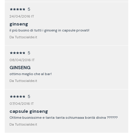
5
24/04/2016 IT
ginseng
il più buono di tutti i ginseng in capsule provati!
Da Tuttocialde.it
5
08/04/2016 IT
GINSENG
ottimo meglio che al bar!
Da Tuttocialde.it
5
07/04/2016 IT
capsule ginseng
Ottime buonissime e tanta tanta schiumaaa bontá divina ??????
Da Tuttocialde.it