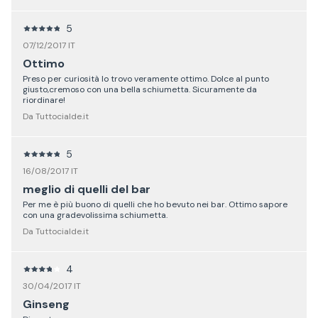
5
07/12/2017 IT
Ottimo
Preso per curiosità lo trovo veramente ottimo. Dolce al punto
giusto,cremoso con una bella schiumetta. Sicuramente da
riordinare!
Da Tuttocialde.it
5
16/08/2017 IT
meglio di quelli del bar
Per me è più buono di quelli che ho bevuto nei bar. Ottimo sapore
con una gradevolissima schiumetta.
Da Tuttocialde.it
4
30/04/2017 IT
Ginseng