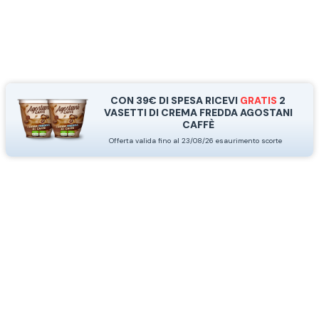
CON 39€ DI SPESA RICEVI
GRATIS
2
VASETTI DI CREMA FREDDA AGOSTANI
CAFFÈ
Offerta valida fino al 23/08/26 esaurimento scorte
Agostani Caffè è un marchio registrato da Agostani SRL.
*Nespresso® e *Nescafé® *Dolce Gusto® sono marchi registrati di Societè des Produits
Nestlè® SA. Agostani SRL è produttore autonomo non collegato alla Societè des
Produits Nestlè® SA. La compatibilità delle capsule Agostani è funzionale all'utilizzo
con macchine da caffè ad uso domestico Nespresso® - Nescafé® Dolce Gusto®.
*Lavazza®, *A Modo Mio®, *Lavazza A Modo Mio®, *Espresso Point® e *Lavazza
Espresso Point® sono marchi di proprietà di Luigi Lavazza SPA®. Agostani SRL è
produttore autonomo non collegato alla Luigi Lavazza SPA®. La compatibilità delle
capsule Agostani è funzionale all'utilizzo con macchine da caffè ad uso domestico
Lavazza® Espresso Point® - Lavazza® A Modo Mio®.
*Bialetti® è un marchio di proprietà della Bialetti Industrie SPA. Agostani SRL è
produttore autonomo non collegato alla Bialetti Industrie SPA. La compatibilità delle
capsule Agostani è funzionale all’utilizzo con macchine da caffè Bialetti®.