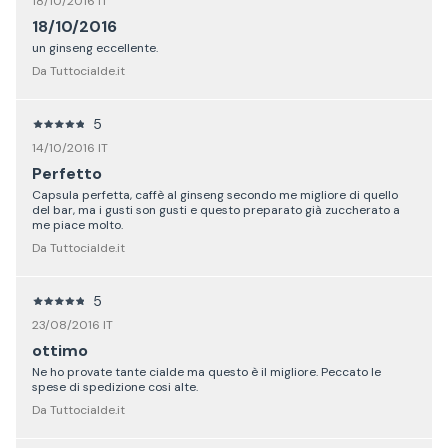
18/10/2016 IT
18/10/2016
un ginseng eccellente.
Da Tuttocialde.it
5
14/10/2016 IT
Perfetto
Capsula perfetta, caffè al ginseng secondo me migliore di quello
del bar, ma i gusti son gusti e questo preparato già zuccherato a
me piace molto.
Da Tuttocialde.it
5
23/08/2016 IT
ottimo
Ne ho provate tante cialde ma questo è il migliore. Peccato le
spese di spedizione cosi alte.
Da Tuttocialde.it