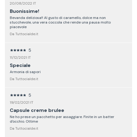
20/08/2022 IT
Buonissime!
Bevanda deliziosa!! Al gusto di caramello, dolce ma non
stucchevole, una vera coccola che rende una pausa molto
piacevole
Da Tuttocialde.it
5
11/12/2021 IT
Speciale
Armonia di sapori
Da Tuttocialde.it
5
19/02/2021 IT
Capsule creme brulee
Ne ho prese un pacchetto per assaggiare. Finite in un batter
d'occhio. Ottime
Da Tuttocialde.it