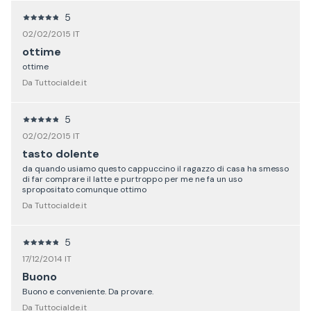
5
02/02/2015 IT
ottime
ottime
Da Tuttocialde.it
5
02/02/2015 IT
tasto dolente
da quando usiamo questo cappuccino il ragazzo di casa ha smesso
di far comprare il latte e purtroppo per me ne fa un uso
spropositato comunque ottimo
Da Tuttocialde.it
5
17/12/2014 IT
Buono
Buono e conveniente. Da provare.
Da Tuttocialde.it