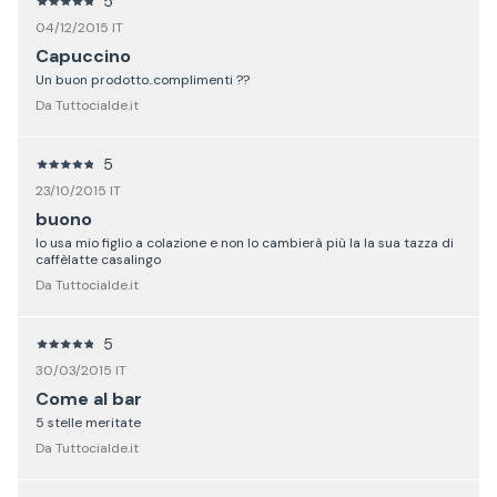
5
04/12/2015 IT
Capuccino
Un buon prodotto..complimenti ??
Da Tuttocialde.it
5
23/10/2015 IT
buono
lo usa mio figlio a colazione e non lo cambierà più la la sua tazza di
caffèlatte casalingo
Da Tuttocialde.it
5
30/03/2015 IT
Come al bar
5 stelle meritate
Da Tuttocialde.it