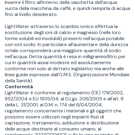
Inserire il filtro all’interno della vaschetta dell’acqua
vuota della macchina da caffè, e quindi riempirla di acqua
fino al livello desiderato.
LightWater attraverso lo scambio ionico effettua la
sostituzione degli ioni di calcio e magnesio (nelle loro
forme solubili ed insolubili) presenti nell'acqua potabile
con ioni sodio. In particolare all’aumentare della durezza
totale corrisponderà una maggiore quantità di sodio
nell'acqua. Detta quantità è resa in milligrammi/litro per
cui in quantità assai modeste ed assolutamente
conforme non solo al dettato legislativo ma anche alle
linee guide espresse dall'O.M.S. (Organizzazione Mondiale
della Sanità).
Conformità
LightWater è conforme al regolamento (CE) 178/2002,
852/2004 e EU 1935/04; al D.Lgs. 206/2005 e all'alt. 9
della L. 31/2001, al D.M. n. 174 del 6/04/2004,
regolamento concernente i materiali e gli oggetti che
possono essere utilizzati negli impianti fissi di
captazione, trattamento, adduzione e distribuzione
delle acque destinate al consumo umano, al
regolamento 2023/2006/CE sulle buone pratiche di