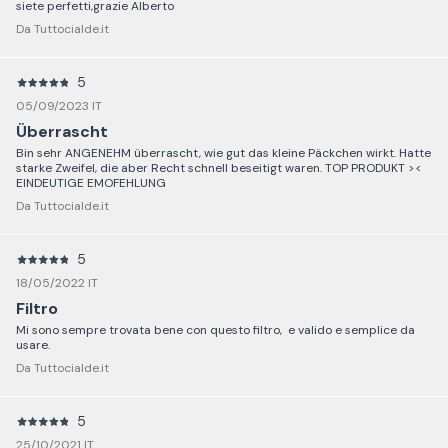
siete perfetti,grazie Alberto
Da Tuttocialde.it
5
05/09/2023 IT
Überrascht
Bin sehr ANGENEHM überrascht, wie gut das kleine Päckchen wirkt. Hatte
starke Zweifel, die aber Recht schnell beseitigt waren. TOP PRODUKT ><
EINDEUTIGE EMOFEHLUNG
Da Tuttocialde.it
5
18/05/2022 IT
Filtro
Mi sono sempre trovata bene con questo filtro, e valido e semplice da
usare.
Da Tuttocialde.it
5
25/10/2021 IT