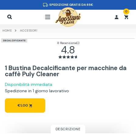
SPEDIZIONE GRATIS DA 65€
0
HOME
ACCESSORI
DECALCIFICANTE
8 Recensione(i)
4.8
1 Bustina Decalcificante per macchine da
caffè Puly Cleaner
Disponibilità immediata
Spedizione in 1 giorno lavorativo
€1,00
DESCRIZIONE